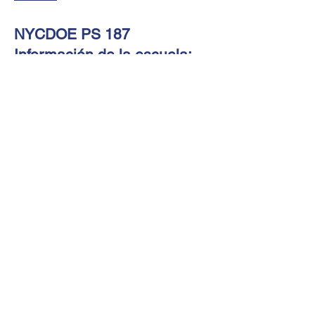
NYCDOE PS 187
Información de la escuela:
www.schools.nyc.gov/schools/M187
Contáctenos
Tel:
(212) 927-8218
Dirección
349 Cabrini Blvd
Nueva York, NY 10040
© PS / IS 187 Acantilados de Hudson
Orgullosamente creado con
Wix.com